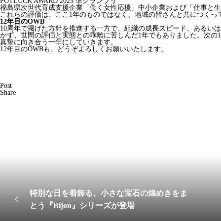
POTLUCK AWARD 2025 準グランプリ
福島県次世代育成支援企業「働く女性応援」中小企業および「仕事と生
これらの評価は、ここ1年のものではなく、地域の皆さんと共につくって
12年目のOWB
10周年で掲げた方針を推進する一方で、組織の成長スピード、あるい
かず、世間の評価と実態との乖離に苦しんだ1年でもありました。次の
真摯に向き合う一年にしていきます。
12年目のOWBも、どうぞよろしくお願いいたします。
Post
Share
特別な日を着飾る、小さな宝石の煌めきをま
とう『Bijou』シリーズが登場