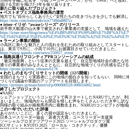
10周年を機に社名を「小高ワーカーズベース」から「OWB」へと改
届ける方針を掲げた1年を振り返ります。
新たに取り組んだプロジェクト
●
ベストオブミス福島事務局の運営
地方でも“自分らしくありたい”女性たちの生きづらさを少しでも解消
https://note.com/tomoyuki/n/n7749da8807cc
●
iriser-イリゼ- “awaseシリーズ” のリリース
岩手県大船渡の山火事で被災された事業者の支援として、地域を越えた
https://iriser.store/blogs/news/%E4%B8%89%E9%99%B8%E7%BF%A
%E3%82%B3%E3%83%A9%E3%83%9C%E3%82%A2%E3%82%A4%E3
●
ラーメン事業の開始
小高区に新たな魅力と人の流れを生むための取り組みとしてスタートし
は、東京で9月に、小高で10月にお披露目させていただきました。
https://www.ippudo.com/news/250927_event
●
福島浜通りフロンティアPRコンソーシアムの結成
「被災地復興」という従来の文脈を超えて、自立型地域社会の新たな社
通りの事業者のみなさんとともに、自立的な地域づくりの共感を広げる
https://prone.jp/press_releases/6178
●
わたしのまちづくりサミットの開催（12/5開催）
全国のまちづくり実践者にこの地域の面白さを知ってもらい、 同時に
づくりの議論や実践のアップデートを目指します。
https://prtimes.jp/main/html/rd/p/000000328.000016002.html
終了したプロジェクト
●NARU
シェアショップというコンセプトで再スタートしたNARUでしたが、
まいました。地域内からも閉店を惜しむ声をたくさんいただき申し訳な
同様の取り組みが南相馬市内に複数生まれ、NARUのコンセプトが地
この一年でいただいた評価
ありがたいことに、多くの賞や認定をいただきました。
日本ユースリーダー協会「若者力大賞」ユースリーダー支援賞
ソーシャルプロダクツアワード2025 ソーシャルプロダクツ賞
ICCサミット KYOTO 2025「ローカル・コネクテッド」優勝