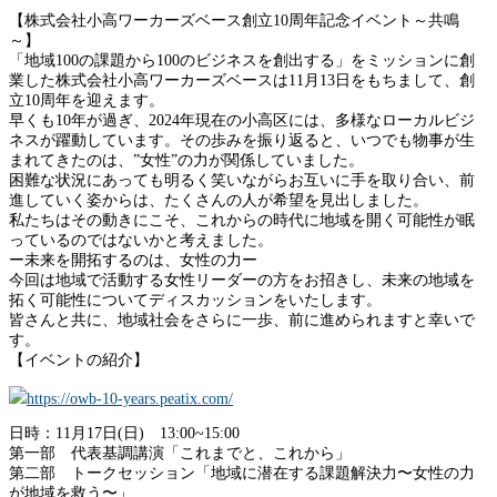
【株式会社小高ワーカーズベース創立10周年記念イベント～共鳴
～】
「地域100の課題から100のビジネスを創出する」をミッションに創
業した株式会社小高ワーカーズベースは11月13日をもちまして、創
立10周年を迎えます。
早くも10年が過ぎ、2024年現在の小高区には、多様なローカルビジ
ネスが躍動しています。その歩みを振り返ると、いつでも物事が生
まれてきたのは、”女性”の力が関係していました。
困難な状況にあっても明るく笑いながらお互いに手を取り合い、前
進していく姿からは、たくさんの人が希望を見出しました。
私たちはその動きにこそ、これからの時代に地域を開く可能性が眠
っているのではないかと考えました。
ー未来を開拓するのは、女性の力ー
今回は地域で活動する女性リーダーの方をお招きし、未来の地域を
拓く可能性についてディスカッションをいたします。
皆さんと共に、地域社会をさらに一歩、前に進められますと幸いで
す。
【イベントの紹介】
https://owb-10-years.peatix.com/
日時：11月17日(日) 13:00~15:00
第一部 代表基調講演「これまでと、これから」
第二部 トークセッション「地域に潜在する課題解決力〜女性の力
が地域を救う〜」