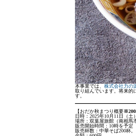
本事業では、
株式会社力の
取り組んでいます。将来的
す。
【おだか秋まつり概要
※20
日時：2025年10月11日（土
場所：双葉屋旅館（南相馬
販売開始時間：10時を予定
販売杯数：中華そば200杯
金額：600円