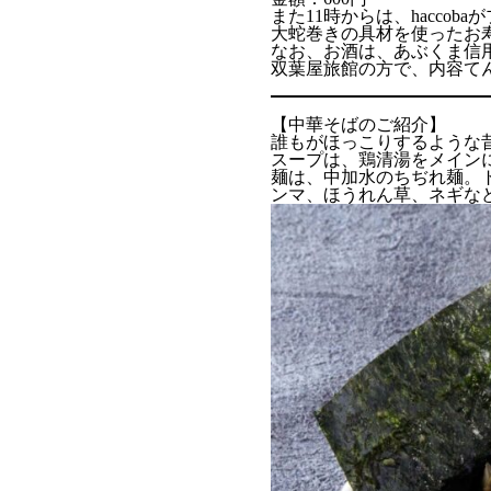
また11時からは、haccobaが
大蛇巻きの具材を使ったお
なお、お酒は、あぶくま信
双葉屋旅館の方で、内容て
【中華そばのご紹介】
誰もがほっこりするような
スープは、鶏清湯をメイン
麺は、中加水のちぢれ麺。
ンマ、ほうれん草、ネギな