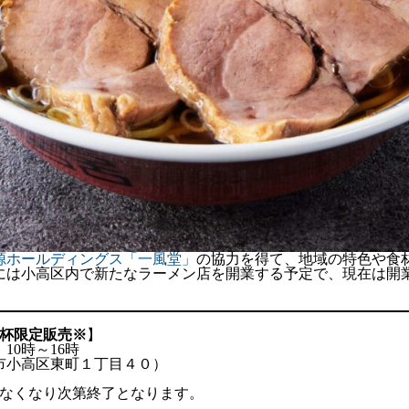
源ホールディングス「一風堂」
の協力を得て、地域の特色や食
には小高区内で新たなラーメン店を開業する予定で、現在は開
0杯限定販売※
】
）10時～16時
市小高区東町１丁目４０）
。なくなり次第終了となります。