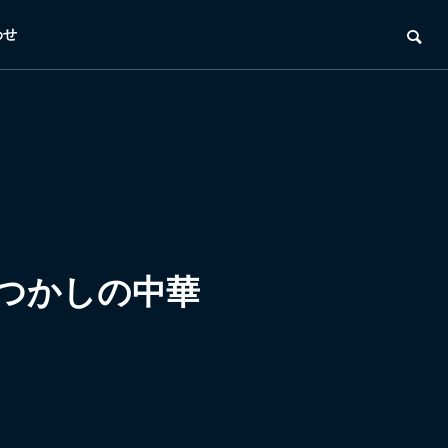
わせ
なつかしの中華
！