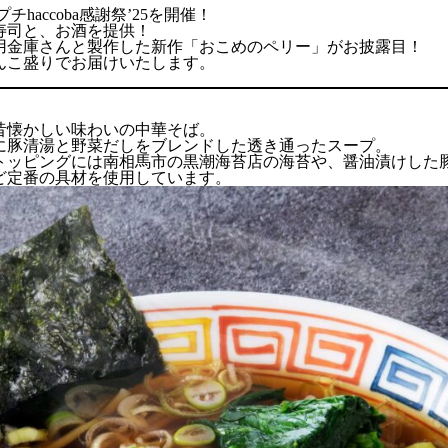
プチhaccoba感謝祭’25を開催！
寿司と、お酒を提供！
用金庫さんと製作した新作「おこめのペリー」がお披露目！
んこ盛りでお届けいたします。
昔懐かしい味わいの中華そば。
に豚清湯と野菜だしをブレンドした透き通ったスープ。
トッピングには南相馬市の黒潮海苔店の海苔や、醤油漬けした
ど定番の具材を使用しています。