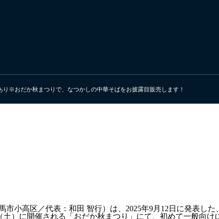
追記あり※おだか秋まつりで、なつかしの中華そばをお披露目販売します！
馬市小高区／代表：和田 智行）は、2025年9月12日に発表し
日（土）に開催される「おだか秋まつり」にて、初めて一般向け